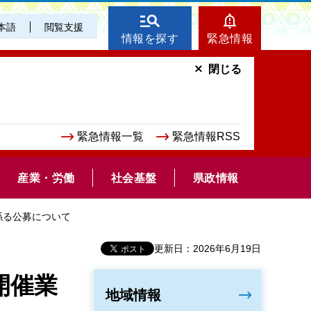
本語
閲覧支援
情報を探す
緊急情報
閉じる
緊急情報一覧
緊急情報RSS
産業・労働
社会基盤
県政情報
係る公募について
更新日：2026年6月19日
開催業
地域情報