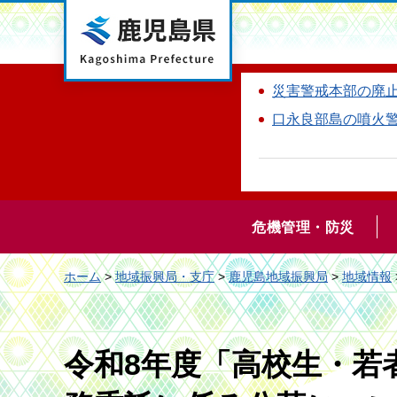
鹿児島県
災害警戒本部の廃
口永良部島の噴火
危機管理・防災
ホーム
>
地域振興局・支庁
>
鹿児島地域振興局
>
地域情報
令和8年度「高校生・若