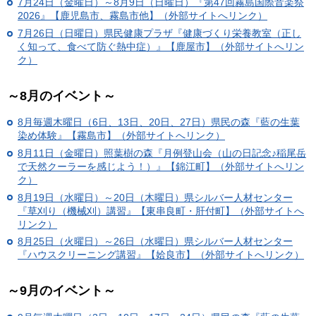
7月24日（金曜日）～8月9日（日曜日）『第47回霧島国際音楽祭
2026』【鹿児島市、霧島市他】（外部サイトへリンク）
7月26日（日曜日）県民健康プラザ『健康づくり栄養教室（正し
く知って、食べて防ぐ熱中症）』【鹿屋市】（外部サイトへリン
ク）
～8月のイベント～
8月毎週木曜日（6日、13日、20日、27日）県民の森『藍の生葉
染め体験』【霧島市】（外部サイトへリンク）
8月11日（金曜日）照葉樹の森『月例登山会（山の日記念♪稲尾岳
で天然クーラーを感じよう！）』【錦江町】（外部サイトへリン
ク）
8月19日（水曜日）～20日（木曜日）県シルバー人材センター
『草刈り（機械刈）講習』【東串良町・肝付町】（外部サイトへ
リンク）
8月25日（火曜日）～26日（水曜日）県シルバー人材センター
『ハウスクリーニング講習』【姶良市】（外部サイトへリンク）
～9月のイベント～