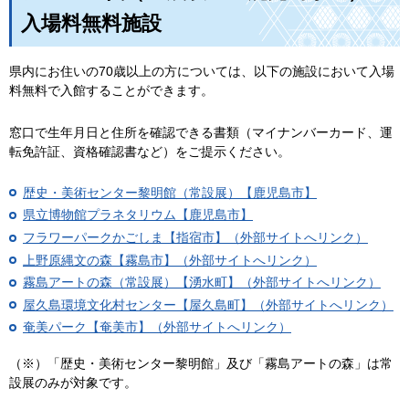
入場料無料施設
県内にお住いの70歳以上の方については、以下の施設において入場
料無料で入館することができます。
窓口で生年月日と住所を確認できる書類（マイナンバーカード、運
転免許証、資格確認書など）をご提示ください。
歴史・美術センター黎明館（常設展）【鹿児島市】
県立博物館プラネタリウム【鹿児島市】
フラワーパークかごしま【指宿市】（外部サイトへリンク）
上野原縄文の森【霧島市】（外部サイトへリンク）
霧島アートの森（常設展）【湧水町】（外部サイトへリンク）
屋久島環境文化村センター【屋久島町】（外部サイトへリンク）
奄美パーク【奄美市】（外部サイトへリンク）
（※）「歴史・美術センター黎明館」及び「霧島アートの森」は常
設展のみが対象です。