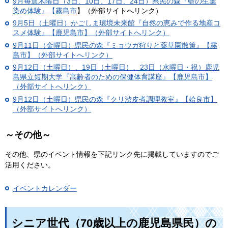
9月毎週木曜日（3日、10日、17日、24日）
県民の森『藍の生葉
染め体験』【霧島市
】（外部サイトへリンク）
9月5日（土曜日）かごしま環境未来館『自然の恵みで作る地産コ
スメ体験』【鹿児島市】（外部サイトへリンク）
9月11日（金曜日）県民の森『ミョウガ狩りと薬草園散策』【霧
島市】（外部サイトへリンク）
9月12日（土曜日）、19日（土曜日）、23日（水曜日・祝）鹿児
島県立短期大学『高齢者のための保健体育講座』【鹿児島市】
（外部サイトへリンク）
9月12日（土曜日）県民の森『クリ渋皮煮調理教室』【姶良市】
（外部サイトへリンク）
～その他～
その他、県のイベント情報を下記リンク先に掲載していますのでご
活用ください。
イベントカレンダー
シニア世代（70歳以上の鹿児島県民）の