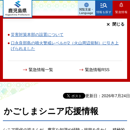
鹿児島県
閲覧支援・
情報を探す
緊急情報
Language
閉じる
災害対策本部の設置について
口永良部島の噴火警戒レベルが2（火山周辺規制）に引き上
げられました
緊急情報一覧
緊急情報RSS
更新日：2026年7月24日
かごしまシニア応援情報
シニア世代の皆さんが、豊富な知識や経験・技能を生かし、積極的