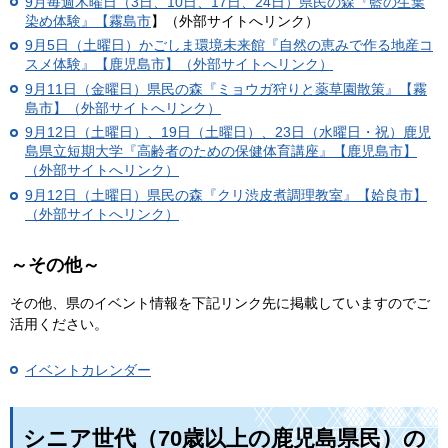
9月毎週木曜日（3日、10日、17日、24日）
県民の森『藍の生葉
染め体験』【霧島市
】（外部サイトへリンク）
9月5日（土曜日）かごしま環境未来館『自然の恵みで作る地産コ
スメ体験』【鹿児島市】（外部サイトへリンク）
9月11日（金曜日）県民の森『ミョウガ狩りと薬草園散策』【霧
島市】（外部サイトへリンク）
9月12日（土曜日）、19日（土曜日）、23日（水曜日・祝）鹿児
島県立短期大学『高齢者のための保健体育講座』【鹿児島市】
（外部サイトへリンク）
9月12日（土曜日）県民の森『クリ渋皮煮調理教室』【姶良市】
（外部サイトへリンク）
～その他～
その他、県のイベント情報を下記リンク先に掲載していますのでご
活用ください。
イベントカレンダー
シニア世代（70歳以上の鹿児島県民）の