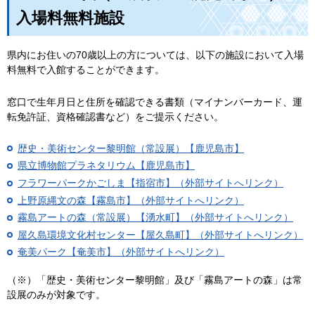
入場料無料施設
県内にお住いの70歳以上の方については、以下の施設において入場
料無料で入館することができます。
窓口で生年月日と住所を確認できる書類（マイナンバーカード、運
転免許証、資格確認書など）をご提示ください。
歴史・美術センター黎明館（常設展）【鹿児島市】
県立博物館プラネタリウム【鹿児島市】
フラワーパークかごしま【指宿市】（外部サイトへリンク）
上野原縄文の森【霧島市】（外部サイトへリンク）
霧島アートの森（常設展）【湧水町】（外部サイトへリンク）
屋久島環境文化村センター【屋久島町】（外部サイトへリンク）
奄美パーク【奄美市】（外部サイトへリンク）
（※）「歴史・美術センター黎明館」及び「霧島アートの森」は常
設展のみが対象です。