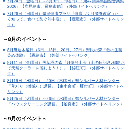
7月24日（金曜日）～8月9日（日曜日）『第47回霧島国際音楽祭
2026』【鹿児島市、霧島市他】（外部サイトへリンク）
7月26日（日曜日）県民健康プラザ『健康づくり栄養教室（正し
く知って、食べて防ぐ熱中症）』【鹿屋市】（外部サイトへリン
ク）
～8月のイベント～
8月毎週木曜日（6日、13日、20日、27日）県民の森『藍の生葉
染め体験』【霧島市】（外部サイトへリンク）
8月11日（金曜日）照葉樹の森『月例登山会（山の日記念♪稲尾岳
で天然クーラーを感じよう！）』【錦江町】（外部サイトへリン
ク）
8月19日（水曜日）～20日（木曜日）県シルバー人材センター
『草刈り（機械刈）講習』【東串良町・肝付町】（外部サイトへ
リンク）
8月25日（火曜日）～26日（水曜日）県シルバー人材センター
『ハウスクリーニング講習』【姶良市】（外部サイトへリンク）
～9月のイベント～