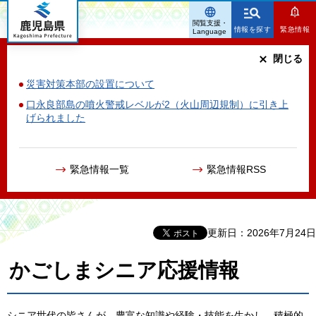
鹿児島県
閲覧支援・
情報を探す
緊急情報
Language
閉じる
災害対策本部の設置について
口永良部島の噴火警戒レベルが2（火山周辺規制）に引き上
げられました
緊急情報一覧
緊急情報RSS
更新日：2026年7月24日
かごしまシニア応援情報
シニア世代の皆さんが、豊富な知識や経験・技能を生かし、積極的