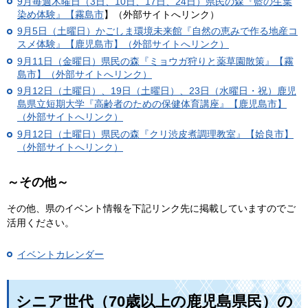
9月毎週木曜日（3日、10日、17日、24日）
県民の森『藍の生葉
染め体験』【霧島市
】（外部サイトへリンク）
9月5日（土曜日）かごしま環境未来館『自然の恵みで作る地産コ
スメ体験』【鹿児島市】（外部サイトへリンク）
9月11日（金曜日）県民の森『ミョウガ狩りと薬草園散策』【霧
島市】（外部サイトへリンク）
9月12日（土曜日）、19日（土曜日）、23日（水曜日・祝）鹿児
島県立短期大学『高齢者のための保健体育講座』【鹿児島市】
（外部サイトへリンク）
9月12日（土曜日）県民の森『クリ渋皮煮調理教室』【姶良市】
（外部サイトへリンク）
～その他～
その他、県のイベント情報を下記リンク先に掲載していますのでご
活用ください。
イベントカレンダー
シニア世代（70歳以上の鹿児島県民）の