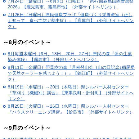
7月24日（金曜日）～8月9日（日曜日）『第47回霧島国際音楽祭
2026』【鹿児島市、霧島市他】（外部サイトへリンク）
7月26日（日曜日）県民健康プラザ『健康づくり栄養教室（正し
く知って、食べて防ぐ熱中症）』【鹿屋市】（外部サイトへリン
ク）
～8月のイベント～
8月毎週木曜日（6日、13日、20日、27日）県民の森『藍の生葉
染め体験』【霧島市】（外部サイトへリンク）
8月11日（金曜日）照葉樹の森『月例登山会（山の日記念♪稲尾岳
で天然クーラーを感じよう！）』【錦江町】（外部サイトへリン
ク）
8月19日（水曜日）～20日（木曜日）県シルバー人材センター
『草刈り（機械刈）講習』【東串良町・肝付町】（外部サイトへ
リンク）
8月25日（火曜日）～26日（水曜日）県シルバー人材センター
『ハウスクリーニング講習』【姶良市】（外部サイトへリンク）
～9月のイベント～