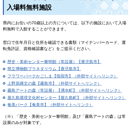
入場料無料施設
県内にお住いの70歳以上の方については、以下の施設において入場
料無料で入館することができます。
窓口で生年月日と住所を確認できる書類（マイナンバーカード、運
転免許証、資格確認書など）をご提示ください。
歴史・美術センター黎明館（常設展）【鹿児島市】
県立博物館プラネタリウム【鹿児島市】
フラワーパークかごしま【指宿市】（外部サイトへリンク）
上野原縄文の森【霧島市】（外部サイトへリンク）
霧島アートの森（常設展）【湧水町】（外部サイトへリンク）
屋久島環境文化村センター【屋久島町】（外部サイトへリンク）
奄美パーク【奄美市】（外部サイトへリンク）
（※）「歴史・美術センター黎明館」及び「霧島アートの森」は常
設展のみが対象です。