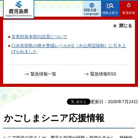
鹿児島県
閲覧支援・
情報を探す
緊急情報
Language
閉じる
災害対策本部の設置について
口永良部島の噴火警戒レベルが2（火山周辺規制）に引き上
げられました
緊急情報一覧
緊急情報RSS
更新日：2026年7月24日
かごしまシニア応援情報
シニア世代の皆さんが、豊富な知識や経験・技能を生かし、積極的