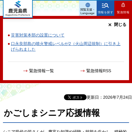
鹿児島県
閲覧支援・
情報を探す
緊急情報
Language
閉じる
災害対策本部の設置について
口永良部島の噴火警戒レベルが2（火山周辺規制）に引き上
げられました
緊急情報一覧
緊急情報RSS
更新日：2026年7月24日
かごしまシニア応援情報
シニア世代の皆さんが、豊富な知識や経験・技能を生かし、積極的