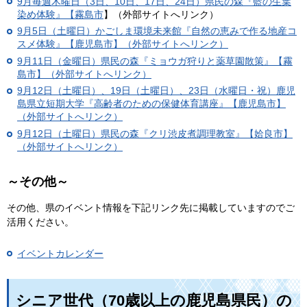
9月毎週木曜日（3日、10日、17日、24日）
県民の森『藍の生葉
染め体験』【霧島市
】（外部サイトへリンク）
9月5日（土曜日）かごしま環境未来館『自然の恵みで作る地産コ
スメ体験』【鹿児島市】（外部サイトへリンク）
9月11日（金曜日）県民の森『ミョウガ狩りと薬草園散策』【霧
島市】（外部サイトへリンク）
9月12日（土曜日）、19日（土曜日）、23日（水曜日・祝）鹿児
島県立短期大学『高齢者のための保健体育講座』【鹿児島市】
（外部サイトへリンク）
9月12日（土曜日）県民の森『クリ渋皮煮調理教室』【姶良市】
（外部サイトへリンク）
～その他～
その他、県のイベント情報を下記リンク先に掲載していますのでご
活用ください。
イベントカレンダー
シニア世代（70歳以上の鹿児島県民）の