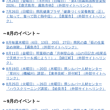
7月24日（金曜日）～8月9日（日曜日）『第47回霧島国際音楽祭
2026』【鹿児島市、霧島市他】（外部サイトへリンク）
7月26日（日曜日）県民健康プラザ『健康づくり栄養教室（正し
く知って、食べて防ぐ熱中症）』【鹿屋市】（外部サイトへリン
ク）
～8月のイベント～
8月毎週木曜日（6日、13日、20日、27日）県民の森『藍の生葉
染め体験』【霧島市】（外部サイトへリンク）
8月11日（金曜日）照葉樹の森『月例登山会（山の日記念♪稲尾岳
で天然クーラーを感じよう！）』【錦江町】（外部サイトへリン
ク）
8月19日（水曜日）～20日（木曜日）県シルバー人材センター
『草刈り（機械刈）講習』【東串良町・肝付町】（外部サイトへ
リンク）
8月25日（火曜日）～26日（水曜日）県シルバー人材センター
『ハウスクリーニング講習』【姶良市】（外部サイトへリンク）
～9月のイベント～