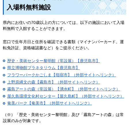
入場料無料施設
県内にお住いの70歳以上の方については、以下の施設において入場
料無料で入館することができます。
窓口で生年月日と住所を確認できる書類（マイナンバーカード、運
転免許証、資格確認書など）をご提示ください。
歴史・美術センター黎明館（常設展）【鹿児島市】
県立博物館プラネタリウム【鹿児島市】
フラワーパークかごしま【指宿市】（外部サイトへリンク）
上野原縄文の森【霧島市】（外部サイトへリンク）
霧島アートの森（常設展）【湧水町】（外部サイトへリンク）
屋久島環境文化村センター【屋久島町】（外部サイトへリンク）
奄美パーク【奄美市】（外部サイトへリンク）
（※）「歴史・美術センター黎明館」及び「霧島アートの森」は常
設展のみが対象です。