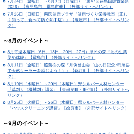
7月24日（金曜日）～8月9日（日曜日）『第47回霧島国際音楽祭
2026』【鹿児島市、霧島市他】（外部サイトへリンク）
7月26日（日曜日）県民健康プラザ『健康づくり栄養教室（正し
く知って、食べて防ぐ熱中症）』【鹿屋市】（外部サイトへリン
ク）
～8月のイベント～
8月毎週木曜日（6日、13日、20日、27日）県民の森『藍の生葉
染め体験』【霧島市】（外部サイトへリンク）
8月11日（金曜日）照葉樹の森『月例登山会（山の日記念♪稲尾岳
で天然クーラーを感じよう！）』【錦江町】（外部サイトへリン
ク）
8月19日（水曜日）～20日（木曜日）県シルバー人材センター
『草刈り（機械刈）講習』【東串良町・肝付町】（外部サイトへ
リンク）
8月25日（火曜日）～26日（水曜日）県シルバー人材センター
『ハウスクリーニング講習』【姶良市】（外部サイトへリンク）
～9月のイベント～