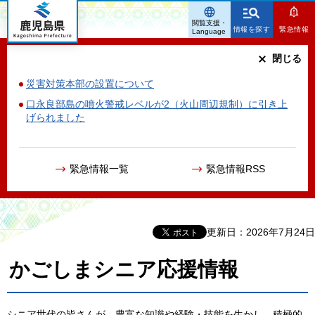
鹿児島県
閲覧支援・
情報を探す
緊急情報
Language
閉じる
災害対策本部の設置について
口永良部島の噴火警戒レベルが2（火山周辺規制）に引き上
げられました
緊急情報一覧
緊急情報RSS
更新日：2026年7月24日
かごしまシニア応援情報
シニア世代の皆さんが、豊富な知識や経験・技能を生かし、積極的