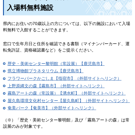
入場料無料施設
県内にお住いの70歳以上の方については、以下の施設において入場
料無料で入館することができます。
窓口で生年月日と住所を確認できる書類（マイナンバーカード、運
転免許証、資格確認書など）をご提示ください。
歴史・美術センター黎明館（常設展）【鹿児島市】
県立博物館プラネタリウム【鹿児島市】
フラワーパークかごしま【指宿市】（外部サイトへリンク）
上野原縄文の森【霧島市】（外部サイトへリンク）
霧島アートの森（常設展）【湧水町】（外部サイトへリンク）
屋久島環境文化村センター【屋久島町】（外部サイトへリンク）
奄美パーク【奄美市】（外部サイトへリンク）
（※）「歴史・美術センター黎明館」及び「霧島アートの森」は常
設展のみが対象です。