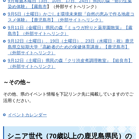
9月毎週木曜日（3日、10日、17日、24日）
県民の森『藍の生葉
染め体験』【霧島市
】（外部サイトへリンク）
9月5日（土曜日）かごしま環境未来館『自然の恵みで作る地産コ
スメ体験』【鹿児島市】（外部サイトへリンク）
9月11日（金曜日）県民の森『ミョウガ狩りと薬草園散策』【霧
島市】（外部サイトへリンク）
9月12日（土曜日）、19日（土曜日）、23日（水曜日・祝）鹿児
島県立短期大学『高齢者のための保健体育講座』【鹿児島市】
（外部サイトへリンク）
9月12日（土曜日）県民の森『クリ渋皮煮調理教室』【姶良市】
（外部サイトへリンク）
～その他～
その他、県のイベント情報を下記リンク先に掲載していますのでご
活用ください。
イベントカレンダー
シニア世代（70歳以上の鹿児島県民）の