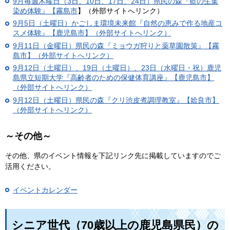
9月毎週木曜日（3日、10日、17日、24日）
県民の森『藍の生葉
染め体験』【霧島市
】（外部サイトへリンク）
9月5日（土曜日）かごしま環境未来館『自然の恵みで作る地産コ
スメ体験』【鹿児島市】（外部サイトへリンク）
9月11日（金曜日）県民の森『ミョウガ狩りと薬草園散策』【霧
島市】（外部サイトへリンク）
9月12日（土曜日）、19日（土曜日）、23日（水曜日・祝）鹿児
島県立短期大学『高齢者のための保健体育講座』【鹿児島市】
（外部サイトへリンク）
9月12日（土曜日）県民の森『クリ渋皮煮調理教室』【姶良市】
（外部サイトへリンク）
～その他～
その他、県のイベント情報を下記リンク先に掲載していますのでご
活用ください。
イベントカレンダー
シニア世代（70歳以上の鹿児島県民）の