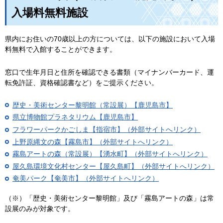
入場料無料施設
県内にお住いの70歳以上の方については、以下の施設において入場
料無料で入館することができます。
窓口で生年月日と住所を確認できる書類（マイナンバーカード、運
転免許証、資格確認書など）をご提示ください。
歴史・美術センター黎明館（常設展）【鹿児島市】
県立博物館プラネタリウム【鹿児島市】
フラワーパークかごしま【指宿市】（外部サイトへリンク）
上野原縄文の森【霧島市】（外部サイトへリンク）
霧島アートの森（常設展）【湧水町】（外部サイトへリンク）
屋久島環境文化村センター【屋久島町】（外部サイトへリンク）
奄美パーク【奄美市】（外部サイトへリンク）
（※）「歴史・美術センター黎明館」及び「霧島アートの森」は常
設展のみが対象です。