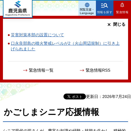
鹿児島県
閲覧支援・
情報を探す
緊急情報
Language
閉じる
災害対策本部の設置について
口永良部島の噴火警戒レベルが2（火山周辺規制）に引き上
げられました
緊急情報一覧
緊急情報RSS
更新日：2026年7月24日
かごしまシニア応援情報
シニア世代の皆さんが、豊富な知識や経験・技能を生かし、積極的