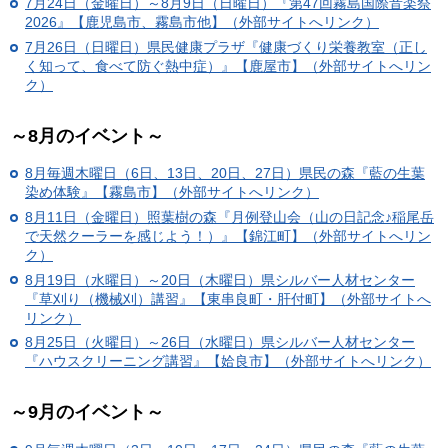
7月24日（金曜日）～8月9日（日曜日）『第47回霧島国際音楽祭
2026』【鹿児島市、霧島市他】（外部サイトへリンク）
7月26日（日曜日）県民健康プラザ『健康づくり栄養教室（正し
く知って、食べて防ぐ熱中症）』【鹿屋市】（外部サイトへリン
ク）
～8月のイベント～
8月毎週木曜日（6日、13日、20日、27日）県民の森『藍の生葉
染め体験』【霧島市】（外部サイトへリンク）
8月11日（金曜日）照葉樹の森『月例登山会（山の日記念♪稲尾岳
で天然クーラーを感じよう！）』【錦江町】（外部サイトへリン
ク）
8月19日（水曜日）～20日（木曜日）県シルバー人材センター
『草刈り（機械刈）講習』【東串良町・肝付町】（外部サイトへ
リンク）
8月25日（火曜日）～26日（水曜日）県シルバー人材センター
『ハウスクリーニング講習』【姶良市】（外部サイトへリンク）
～9月のイベント～