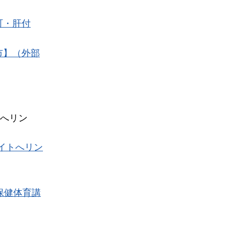
町・肝付
市】（外部
へリン
イトへリン
保健体育講