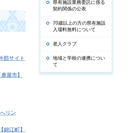
県有施設業務委託に係る
契約関係の公表
70歳以上の方の県有施設
入場料無料について
老人クラブ
（外部サイト
地域と学校の連携につい
て
【鹿屋市】
トへリン
【錦江町】