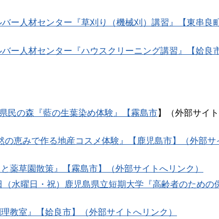
シルバー人材センター『草刈り（機械刈）講習』【東串良
シルバー人材センター『ハウスクリーニング講習』【姶良
県民の森『藍の生葉染め体験』【霧島市
】（外部サイト
自然の恵みで作る地産コスメ体験』【鹿児島市】（外部サ
りと薬草園散策』【霧島市】（外部サイトへリンク）
23日（水曜日・祝）鹿児島県立短期大学『高齢者のための
調理教室』【姶良市】（外部サイトへリンク）