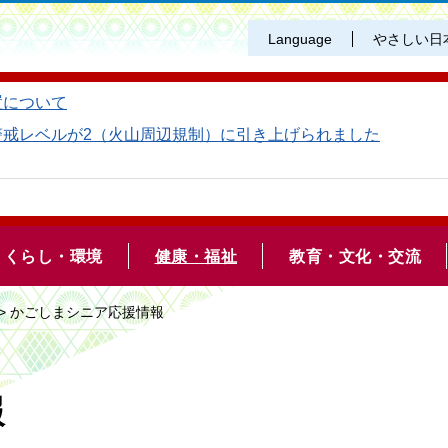
Language
やさしい日
置について
警戒レベルが2（火山周辺規制）に引き上げられました
くらし・環境
健康・福祉
教育・文化・交流
> かごしまシニア応援情報
報