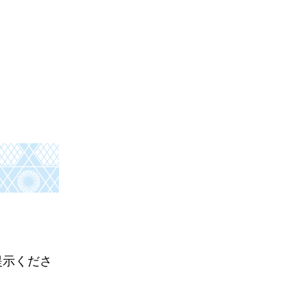
。
提示くださ