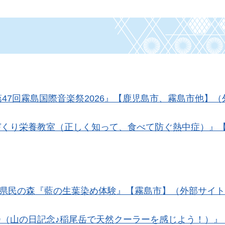
第47回霧島国際音楽祭2026』【鹿児島市、霧島市他】
づくり栄養教室（正しく知って、食べて防ぐ熱中症）』
日）県民の森『藍の生葉染め体験』【霧島市】（外部サイ
会（山の日記念♪稲尾岳で天然クーラーを感じよう！）』