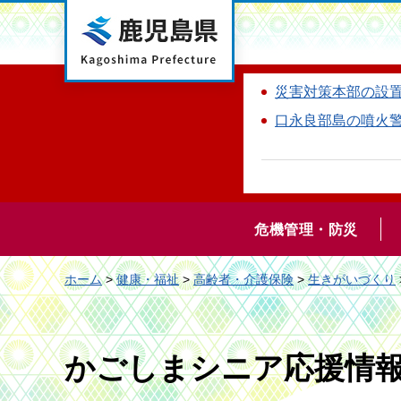
鹿児島県
災害対策本部の設
口永良部島の噴火
危機管理・防災
ホーム
>
健康・福祉
>
高齢者・介護保険
>
生きがいづくり
かごしまシニア応援情