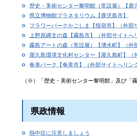
歴史・美術センター黎明館（常設展）【鹿
県立博物館プラネタリウム【鹿児島市】
フラワーパークかごしま【指宿市】（外部
上野原縄文の森【霧島市】（外部サイトへ
霧島アートの森（常設展）【湧水町】（外
屋久島環境文化村センター【屋久島町】（
奄美パーク【奄美市】（外部サイトへリン
（※）「歴史・美術センター黎明館」及び「
県政情報
熱中症に注意しましょう