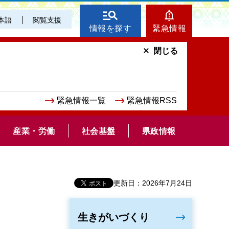
本語
閲覧支援
情報を探す
緊急情報
閉じる
緊急情報一覧
緊急情報RSS
産業・労働
社会基盤
県政情報
更新日：2026年7月24日
生きがいづくり