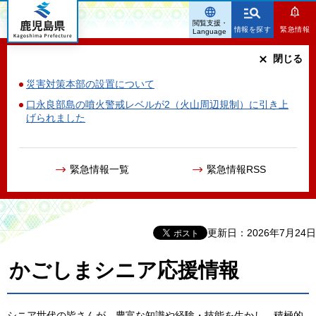
鹿児島県
閲覧支援・
情報を探す
緊急情報
Language
閉じる
災害対策本部の設置について
口永良部島の噴火警戒レベルが2（火山周辺規制）に引き上
げられました
緊急情報一覧
緊急情報RSS
更新日：2026年7月24日
かごしまシニア応援情報
シニア世代の皆さんが、豊富な知識や経験・技能を生かし、積極的