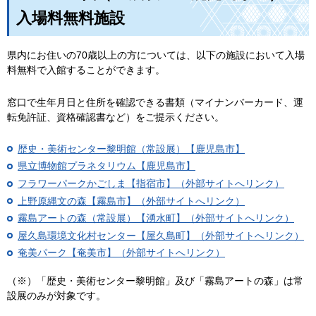
入場料無料施設
県内にお住いの70歳以上の方については、以下の施設において入場
料無料で入館することができます。
窓口で生年月日と住所を確認できる書類（マイナンバーカード、運
転免許証、資格確認書など）をご提示ください。
歴史・美術センター黎明館（常設展）【鹿児島市】
県立博物館プラネタリウム【鹿児島市】
フラワーパークかごしま【指宿市】（外部サイトへリンク）
上野原縄文の森【霧島市】（外部サイトへリンク）
霧島アートの森（常設展）【湧水町】（外部サイトへリンク）
屋久島環境文化村センター【屋久島町】（外部サイトへリンク）
奄美パーク【奄美市】（外部サイトへリンク）
（※）「歴史・美術センター黎明館」及び「霧島アートの森」は常
設展のみが対象です。