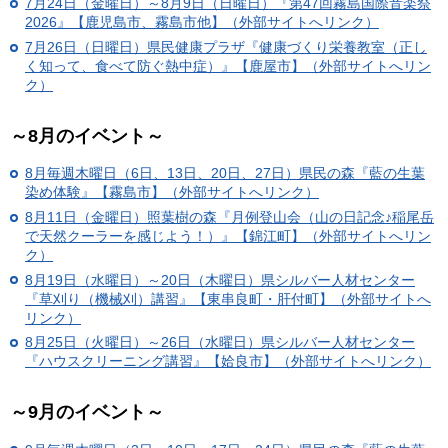
7月24日（金曜日）～8月9日（日曜日）『第47回霧島国際音楽祭
2026』【鹿児島市、霧島市他】（外部サイトへリンク）
7月26日（日曜日）県民健康プラザ『健康づくり栄養教室（正し
く知って、食べて防ぐ熱中症）』【鹿屋市】（外部サイトへリン
ク）
～8月のイベント～
8月毎週木曜日（6日、13日、20日、27日）県民の森『藍の生葉
染め体験』【霧島市】（外部サイトへリンク）
8月11日（金曜日）照葉樹の森『月例登山会（山の日記念♪稲尾岳
で天然クーラーを感じよう！）』【錦江町】（外部サイトへリン
ク）
8月19日（水曜日）～20日（木曜日）県シルバー人材センター
『草刈り（機械刈）講習』【東串良町・肝付町】（外部サイトへ
リンク）
8月25日（火曜日）～26日（水曜日）県シルバー人材センター
『ハウスクリーニング講習』【姶良市】（外部サイトへリンク）
～9月のイベント～