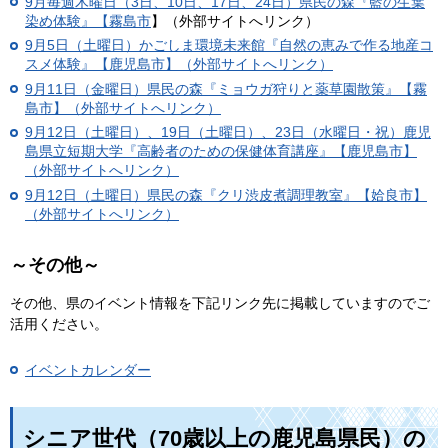
9月毎週木曜日（3日、10日、17日、24日）
県民の森『藍の生葉
染め体験』【霧島市
】（外部サイトへリンク）
9月5日（土曜日）かごしま環境未来館『自然の恵みで作る地産コ
スメ体験』【鹿児島市】（外部サイトへリンク）
9月11日（金曜日）県民の森『ミョウガ狩りと薬草園散策』【霧
島市】（外部サイトへリンク）
9月12日（土曜日）、19日（土曜日）、23日（水曜日・祝）鹿児
島県立短期大学『高齢者のための保健体育講座』【鹿児島市】
（外部サイトへリンク）
9月12日（土曜日）県民の森『クリ渋皮煮調理教室』【姶良市】
（外部サイトへリンク）
～その他～
その他、県のイベント情報を下記リンク先に掲載していますのでご
活用ください。
イベントカレンダー
シニア世代（70歳以上の鹿児島県民）の