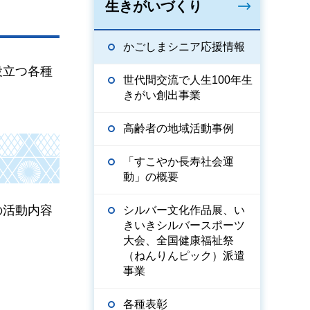
生きがいづくり
かごしまシニア応援情報
役立つ各種
世代間交流で人生100年生
きがい創出事業
高齢者の地域活動事例
「すこやか長寿社会運
動」の概要
の活動内容
シルバー文化作品展、い
きいきシルバースポーツ
大会、全国健康福祉祭
（ねんりんピック）派遣
事業
各種表彰