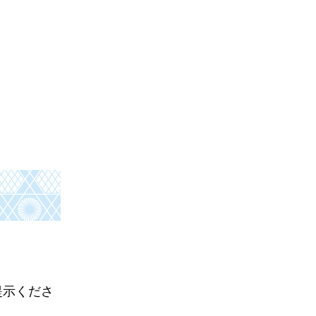
。
提示くださ