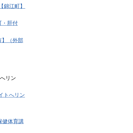
【錦江町】
町・肝付
市】（外部
へリン
イトへリン
保健体育講