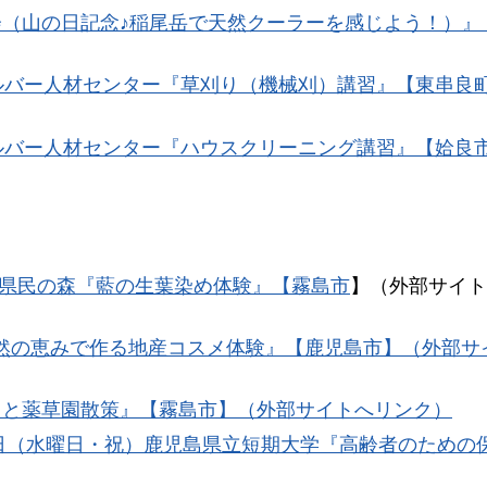
会（山の日記念♪稲尾岳で天然クーラーを感じよう！）』
シルバー人材センター『草刈り（機械刈）講習』【東串良
シルバー人材センター『ハウスクリーニング講習』【姶良
県民の森『藍の生葉染め体験』【霧島市
】（外部サイト
自然の恵みで作る地産コスメ体験』【鹿児島市】（外部サ
りと薬草園散策』【霧島市】（外部サイトへリンク）
23日（水曜日・祝）鹿児島県立短期大学『高齢者のための