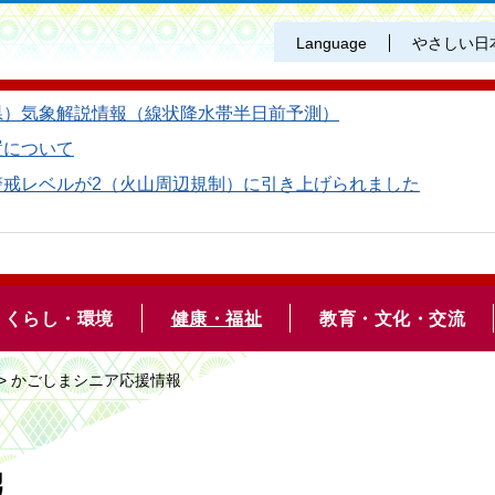
Language
やさしい日
県）気象解説情報（線状降水帯半日前予測）
置について
警戒レベルが2（火山周辺規制）に引き上げられました
くらし・環境
健康・福祉
教育・文化・交流
> かごしまシニア応援情報
報