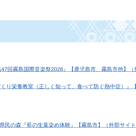
第47回霧島国際音楽祭2026』【鹿児島市、霧島市他】
づくり栄養教室（正しく知って、食べて防ぐ熱中症）』
日）県民の森『藍の生葉染め体験』【霧島市】（外部サイ