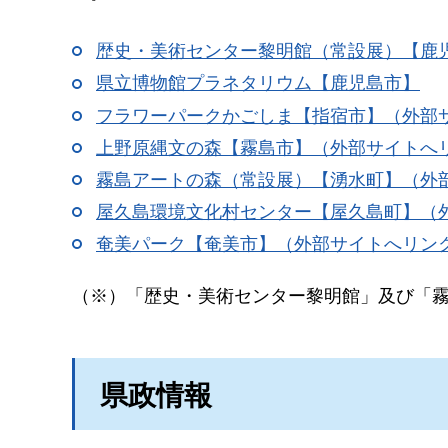
歴史・美術センター黎明館（常設展）【鹿
県立博物館プラネタリウム【鹿児島市】
フラワーパークかごしま【指宿市】（外部
上野原縄文の森【霧島市】（外部サイトへ
霧島アートの森（常設展）【湧水町】（外
屋久島環境文化村センター【屋久島町】（
奄美パーク【奄美市】（外部サイトへリン
（※）「歴史・美術センター黎明館」及び「
県政情報