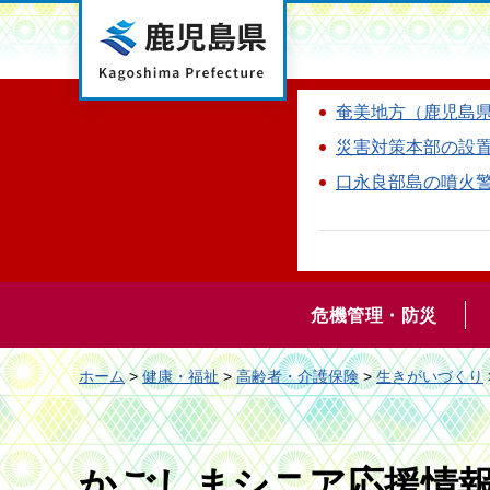
鹿児島県
奄美地方（鹿児島
災害対策本部の設
口永良部島の噴火
危機管理・防災
ホーム
>
健康・福祉
>
高齢者・介護保険
>
生きがいづくり
かごしまシニア応援情