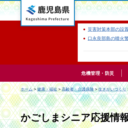
鹿児島県
災害対策本部の設
口永良部島の噴火
危機管理・防災
ホーム
>
健康・福祉
>
高齢者・介護保険
>
生きがいづくり
かごしまシニア応援情