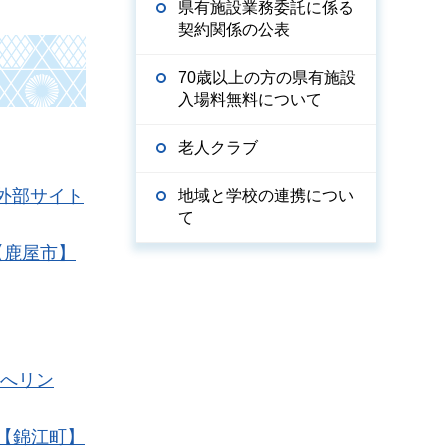
県有施設業務委託に係る
契約関係の公表
70歳以上の方の県有施設
入場料無料について
老人クラブ
（外部サイト
地域と学校の連携につい
て
【鹿屋市】
トへリン
【錦江町】