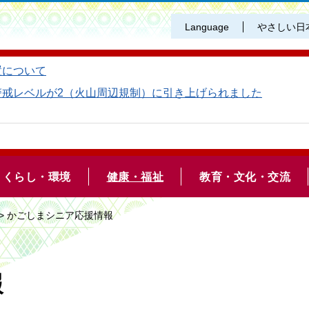
Language
やさしい日
置について
警戒レベルが2（火山周辺規制）に引き上げられました
くらし・環境
健康・福祉
教育・文化・交流
> かごしまシニア応援情報
報