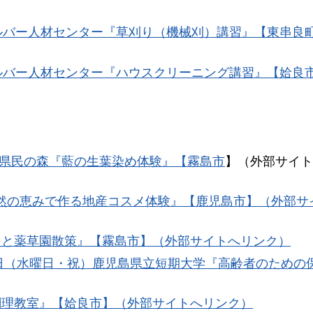
シルバー人材センター『草刈り（機械刈）講習』【東串良
シルバー人材センター『ハウスクリーニング講習』【姶良
県民の森『藍の生葉染め体験』【霧島市
】（外部サイト
自然の恵みで作る地産コスメ体験』【鹿児島市】（外部サ
りと薬草園散策』【霧島市】（外部サイトへリンク）
23日（水曜日・祝）鹿児島県立短期大学『高齢者のための
調理教室』【姶良市】（外部サイトへリンク）