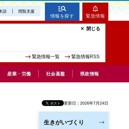
本語
閲覧支援
情報を探す
緊急情報
閉じる
緊急情報一覧
緊急情報RSS
産業・労働
社会基盤
県政情報
更新日：2026年7月24日
生きがいづくり