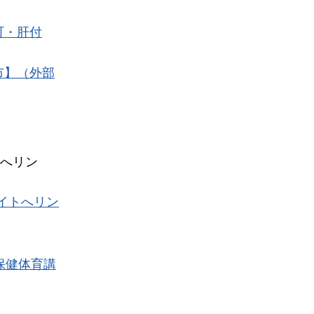
町・肝付
市】（外部
へリン
イトへリン
保健体育講