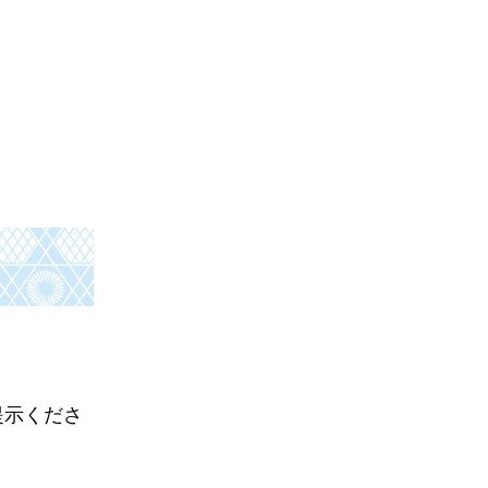
。
提示くださ