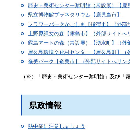
歴史・美術センター黎明館（常設展）【鹿
県立博物館プラネタリウム【鹿児島市】
フラワーパークかごしま【指宿市】（外部
上野原縄文の森【霧島市】（外部サイトへ
霧島アートの森（常設展）【湧水町】（外
屋久島環境文化村センター【屋久島町】（
奄美パーク【奄美市】（外部サイトへリン
（※）「歴史・美術センター黎明館」及び「
県政情報
熱中症に注意しましょう