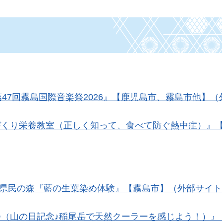
第47回霧島国際音楽祭2026』【鹿児島市、霧島市他】
づくり栄養教室（正しく知って、食べて防ぐ熱中症）』
日）県民の森『藍の生葉染め体験』【霧島市】（外部サイ
会（山の日記念♪稲尾岳で天然クーラーを感じよう！）』