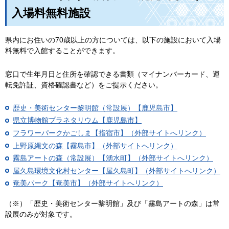
入場料無料施設
県内にお住いの70歳以上の方については、以下の施設において入場
料無料で入館することができます。
窓口で生年月日と住所を確認できる書類（マイナンバーカード、運
転免許証、資格確認書など）をご提示ください。
歴史・美術センター黎明館（常設展）【鹿児島市】
県立博物館プラネタリウム【鹿児島市】
フラワーパークかごしま【指宿市】（外部サイトへリンク）
上野原縄文の森【霧島市】（外部サイトへリンク）
霧島アートの森（常設展）【湧水町】（外部サイトへリンク）
屋久島環境文化村センター【屋久島町】（外部サイトへリンク）
奄美パーク【奄美市】（外部サイトへリンク）
（※）「歴史・美術センター黎明館」及び「霧島アートの森」は常
設展のみが対象です。