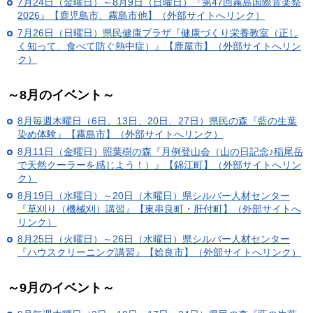
7月24日（金曜日）～8月9日（日曜日）『第47回霧島国際音楽祭
2026』【鹿児島市、霧島市他】（外部サイトへリンク）
7月26日（日曜日）県民健康プラザ『健康づくり栄養教室（正し
く知って、食べて防ぐ熱中症）』【鹿屋市】（外部サイトへリン
ク）
～8月のイベント～
8月毎週木曜日（6日、13日、20日、27日）県民の森『藍の生葉
染め体験』【霧島市】（外部サイトへリンク）
8月11日（金曜日）照葉樹の森『月例登山会（山の日記念♪稲尾岳
で天然クーラーを感じよう！）』【錦江町】（外部サイトへリン
ク）
8月19日（水曜日）～20日（木曜日）県シルバー人材センター
『草刈り（機械刈）講習』【東串良町・肝付町】（外部サイトへ
リンク）
8月25日（火曜日）～26日（水曜日）県シルバー人材センター
『ハウスクリーニング講習』【姶良市】（外部サイトへリンク）
～9月のイベント～