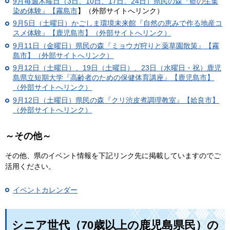
9月毎週木曜日（3日、10日、17日、24日）
県民の森『藍の生葉
染め体験』【霧島市
】（外部サイトへリンク）
9月5日（土曜日）かごしま環境未来館『自然の恵みで作る地産コ
スメ体験』【鹿児島市】（外部サイトへリンク）
9月11日（金曜日）県民の森『ミョウガ狩りと薬草園散策』【霧
島市】（外部サイトへリンク）
9月12日（土曜日）、19日（土曜日）、23日（水曜日・祝）鹿児
島県立短期大学『高齢者のための保健体育講座』【鹿児島市】
（外部サイトへリンク）
9月12日（土曜日）県民の森『クリ渋皮煮調理教室』【姶良市】
（外部サイトへリンク）
～その他～
その他、県のイベント情報を下記リンク先に掲載していますのでご
活用ください。
イベントカレンダー
シニア世代（70歳以上の鹿児島県民）の