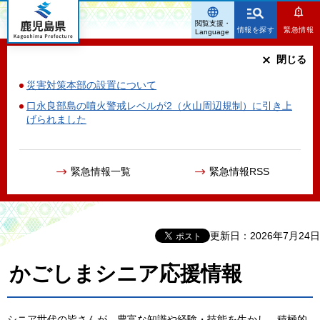
鹿児島県
閲覧支援・
情報を探す
緊急情報
Language
閉じる
災害対策本部の設置について
口永良部島の噴火警戒レベルが2（火山周辺規制）に引き上
げられました
緊急情報一覧
緊急情報RSS
更新日：2026年7月24日
かごしまシニア応援情報
シニア世代の皆さんが、豊富な知識や経験・技能を生かし、積極的