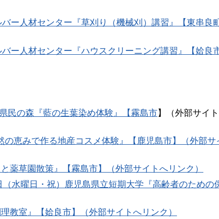
シルバー人材センター『草刈り（機械刈）講習』【東串良
シルバー人材センター『ハウスクリーニング講習』【姶良
県民の森『藍の生葉染め体験』【霧島市
】（外部サイト
自然の恵みで作る地産コスメ体験』【鹿児島市】（外部サ
りと薬草園散策』【霧島市】（外部サイトへリンク）
23日（水曜日・祝）鹿児島県立短期大学『高齢者のための
調理教室』【姶良市】（外部サイトへリンク）