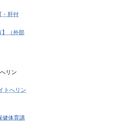
町・肝付
市】（外部
へリン
イトへリン
保健体育講