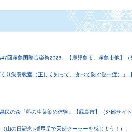
第47回霧島国際音楽祭2026』【鹿児島市、霧島市他】
づくり栄養教室（正しく知って、食べて防ぐ熱中症）』
日）県民の森『藍の生葉染め体験』【霧島市】（外部サイ
会（山の日記念♪稲尾岳で天然クーラーを感じよう！）』