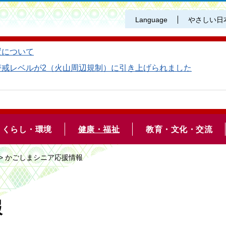
Language
やさしい日
置について
警戒レベルが2（火山周辺規制）に引き上げられました
くらし・環境
健康・福祉
教育・文化・交流
> かごしまシニア応援情報
報