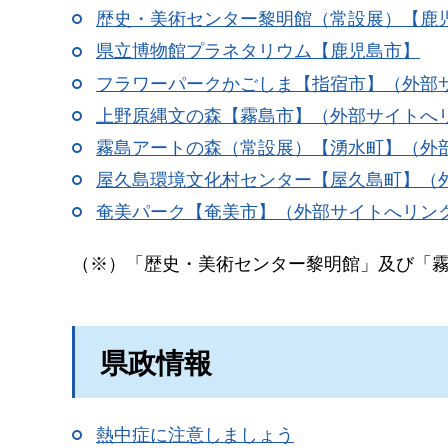
歴史・美術センター黎明館（常設展）【鹿
県立博物館プラネタリウム【鹿児島市】
フラワーパークかごしま【指宿市】（外部
上野原縄文の森【霧島市】（外部サイトへ
霧島アートの森（常設展）【湧水町】（外
屋久島環境文化村センター【屋久島町】（
奄美パーク【奄美市】（外部サイトへリン
（※）「歴史・美術センター黎明館」及び「
県政情報
熱中症に注意しましょう