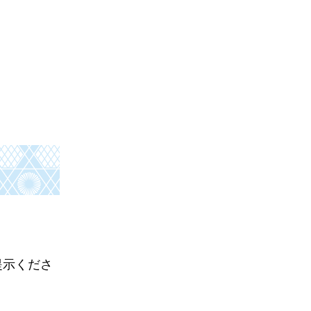
。
提示くださ