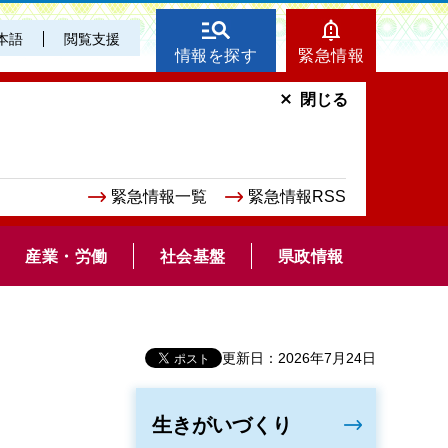
本語
閲覧支援
情報を探す
緊急情報
閉じる
緊急情報一覧
緊急情報RSS
産業・労働
社会基盤
県政情報
更新日：2026年7月24日
生きがいづくり