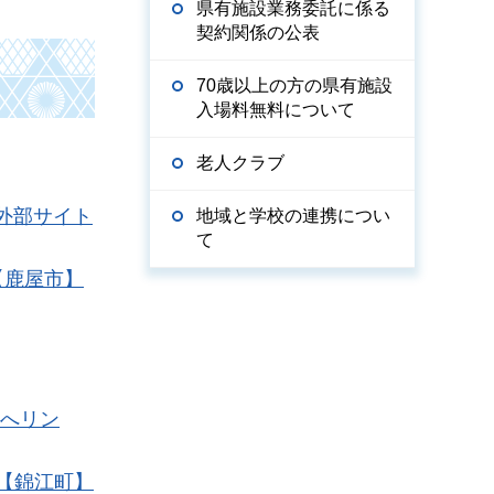
県有施設業務委託に係る
契約関係の公表
70歳以上の方の県有施設
入場料無料について
老人クラブ
（外部サイト
地域と学校の連携につい
て
【鹿屋市】
トへリン
【錦江町】