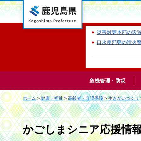
鹿児島県
災害対策本部の設
口永良部島の噴火
危機管理・防災
ホーム
>
健康・福祉
>
高齢者・介護保険
>
生きがいづくり
かごしまシニア応援情