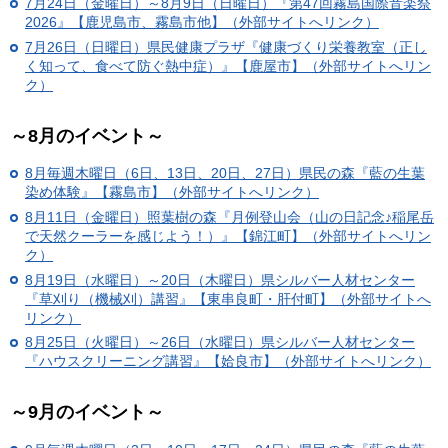
7月24日（金曜日）～8月9日（日曜日）『第47回霧島国際音楽祭
2026』【鹿児島市、霧島市他】（外部サイトへリンク）
7月26日（日曜日）県民健康プラザ『健康づくり栄養教室（正し
く知って、食べて防ぐ熱中症）』【鹿屋市】（外部サイトへリン
ク）
～8月のイベント～
8月毎週木曜日（6日、13日、20日、27日）県民の森『藍の生葉
染め体験』【霧島市】（外部サイトへリンク）
8月11日（金曜日）照葉樹の森『月例登山会（山の日記念♪稲尾岳
で天然クーラーを感じよう！）』【錦江町】（外部サイトへリン
ク）
8月19日（水曜日）～20日（木曜日）県シルバー人材センター
『草刈り（機械刈）講習』【東串良町・肝付町】（外部サイトへ
リンク）
8月25日（火曜日）～26日（水曜日）県シルバー人材センター
『ハウスクリーニング講習』【姶良市】（外部サイトへリンク）
～9月のイベント～