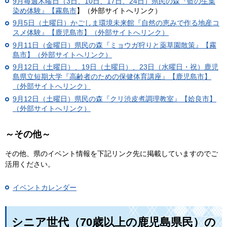
9月毎週木曜日（3日、10日、17日、24日）
県民の森『藍の生葉
染め体験』【霧島市
】（外部サイトへリンク）
9月5日（土曜日）かごしま環境未来館『自然の恵みで作る地産コ
スメ体験』【鹿児島市】（外部サイトへリンク）
9月11日（金曜日）県民の森『ミョウガ狩りと薬草園散策』【霧
島市】（外部サイトへリンク）
9月12日（土曜日）、19日（土曜日）、23日（水曜日・祝）鹿児
島県立短期大学『高齢者のための保健体育講座』【鹿児島市】
（外部サイトへリンク）
9月12日（土曜日）県民の森『クリ渋皮煮調理教室』【姶良市】
（外部サイトへリンク）
～その他～
その他、県のイベント情報を下記リンク先に掲載していますのでご
活用ください。
イベントカレンダー
シニア世代（70歳以上の鹿児島県民）の