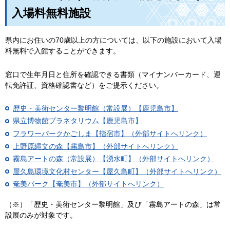
入場料無料施設
県内にお住いの70歳以上の方については、以下の施設において入場
料無料で入館することができます。
窓口で生年月日と住所を確認できる書類（マイナンバーカード、運
転免許証、資格確認書など）をご提示ください。
歴史・美術センター黎明館（常設展）【鹿児島市】
県立博物館プラネタリウム【鹿児島市】
フラワーパークかごしま【指宿市】（外部サイトへリンク）
上野原縄文の森【霧島市】（外部サイトへリンク）
霧島アートの森（常設展）【湧水町】（外部サイトへリンク）
屋久島環境文化村センター【屋久島町】（外部サイトへリンク）
奄美パーク【奄美市】（外部サイトへリンク）
（※）「歴史・美術センター黎明館」及び「霧島アートの森」は常
設展のみが対象です。