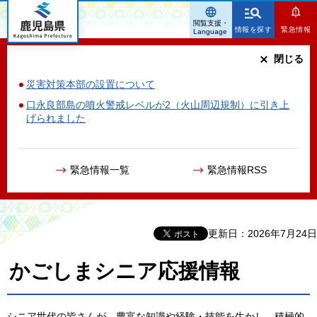
鹿児島県
閲覧支援・
情報を探す
緊急情報
Language
閉じる
災害対策本部の設置について
口永良部島の噴火警戒レベルが2（火山周辺規制）に引き上
げられました
緊急情報一覧
緊急情報RSS
更新日：2026年7月24日
かごしまシニア応援情報
シニア世代の皆さんが、豊富な知識や経験・技能を生かし、積極的