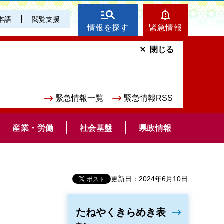
本語
閲覧支援
情報を探す
緊急情報
閉じる
緊急情報一覧
緊急情報RSS
産業・労働
社会基盤
県政情報
更新日：2024年6月10日
たねやくきらめき表