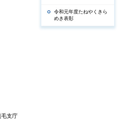
令和元年度たねやくきら
めき表彰
熊毛支庁