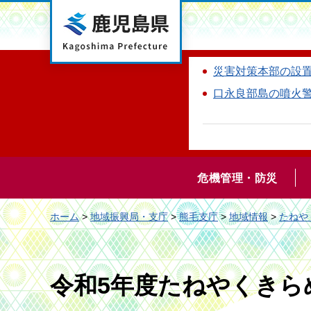
鹿児島県
災害対策本部の設
口永良部島の噴火
危機管理・防災
ホーム
>
地域振興局・支庁
>
熊毛支庁
>
地域情報
>
たねや
令和5年度たねやくきら