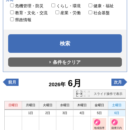
危機管理・防災
くらし・環境
健康・福祉
教育・文化・交流
産業・労働
社会基盤
県政情報
条件をクリア
6月
前月
次月
2026年
スライド操作で表示
日曜日
月曜日
火曜日
水曜日
木曜日
金曜日
土曜日
1日
2日
3日
4日
5日
6日
地域指導
薩摩川内