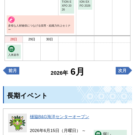
TION E
ION EX
XPO 20
PO 2026
26
多様な人材確保につなげる採用・組織力向上セミナ
ー
28日
29日
30日
入来楽市
6月
前月
次月
2026年
長期イベント
樋脇B&G海洋センターオープン
2026年6月15日（月曜日） ～