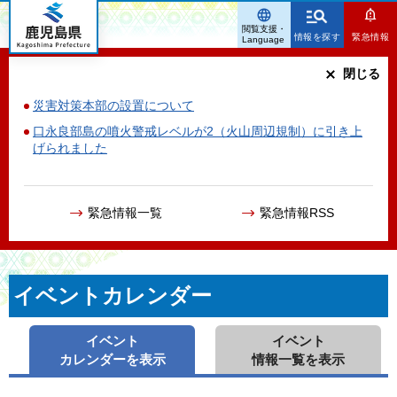
鹿児島県
閲覧支援・
情報を探す
緊急情報
Language
閉じる
災害対策本部の設置について
口永良部島の噴火警戒レベルが2（火山周辺規制）に引き上
げられました
緊急情報一覧
緊急情報RSS
イベントカレンダー
イベント
イベント
カレンダーを表示
情報一覧を表示