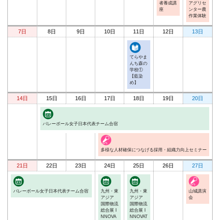
者養成講
アグリセ
座
ンター農
作業体験
7日
8日
9日
10日
11日
12日
13日
てらやま
んち森の
学校①
【藍染
め】
14日
15日
16日
17日
18日
19日
20日
バレーボール女子日本代表チーム合宿
多様な人材確保につなげる採用・組織力向上セミナー
21日
22日
23日
24日
25日
26日
27日
バレーボール女子日本代表チーム合宿
九州・東
九州・東
山城講演
アジア
アジア
会
国際物流
国際物流
総合展 I
総合展 I
NNOVA
NNOVAT