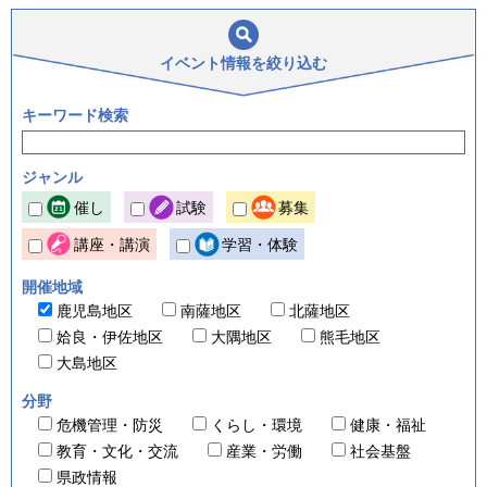
イベント情報を
絞り込む
キーワード検索
ジャンル
催し
試験
募集
講座・講演
学習・体験
開催地域
鹿児島地区
南薩地区
北薩地区
姶良・伊佐地区
大隅地区
熊毛地区
大島地区
分野
危機管理・防災
くらし・環境
健康・福祉
教育・文化・交流
産業・労働
社会基盤
県政情報