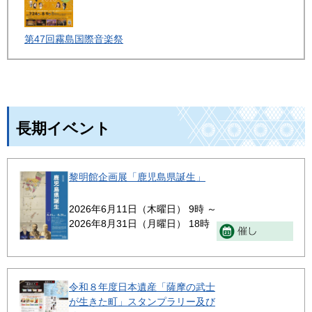
第47回霧島国際音楽祭
長期イベント
黎明館企画展「鹿児島県誕生」
2026年6月11日（木曜日） 9時 ～
2026年8月31日（月曜日） 18時
令和８年度日本遺産「薩摩の武士
が生きた町」スタンプラリー及び