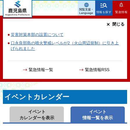
鹿児島県
閲覧支援・
情報を探す
緊急情報
Language
閉じる
災害対策本部の設置について
口永良部島の噴火警戒レベルが2（火山周辺規制）に引き上
げられました
緊急情報一覧
緊急情報RSS
イベントカレンダー
イベント
イベント
カレンダーを表示
情報一覧を表示