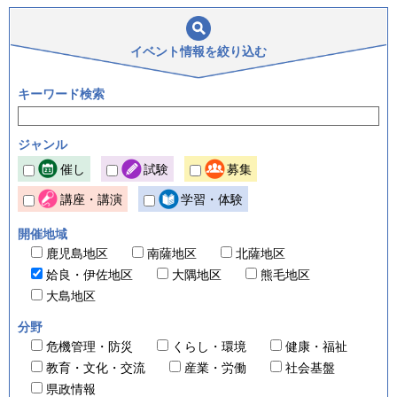
イベント情報を
絞り込む
キーワード検索
ジャンル
催し
試験
募集
講座・講演
学習・体験
開催地域
鹿児島地区
南薩地区
北薩地区
姶良・伊佐地区
大隅地区
熊毛地区
大島地区
分野
危機管理・防災
くらし・環境
健康・福祉
教育・文化・交流
産業・労働
社会基盤
県政情報