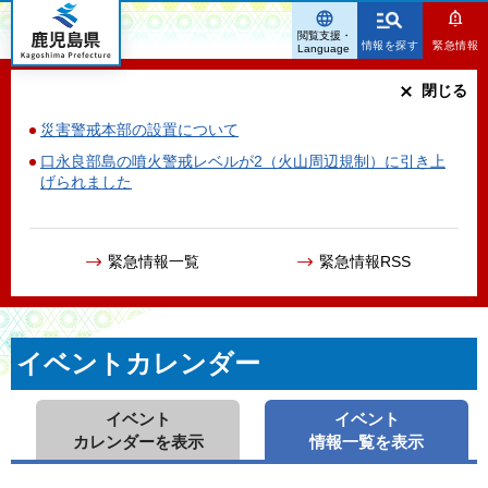
鹿児島県
閲覧支援・
情報を探す
緊急情報
Language
閉じる
災害警戒本部の設置について
口永良部島の噴火警戒レベルが2（火山周辺規制）に引き上
げられました
緊急情報一覧
緊急情報RSS
イベントカレンダー
イベント
イベント
カレンダーを表示
情報一覧を表示