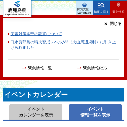
鹿児島県
閲覧支援・
情報を探す
緊急情報
Language
閉じる
災害対策本部の設置について
口永良部島の噴火警戒レベルが2（火山周辺規制）に引き上
げられました
緊急情報一覧
緊急情報RSS
イベントカレンダー
イベント
イベント
カレンダーを表示
情報一覧を表示