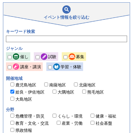
イベント情報を
絞り込む
キーワード検索
ジャンル
催し
試験
募集
講座・講演
学習・体験
開催地域
鹿児島地区
南薩地区
北薩地区
姶良・伊佐地区
大隅地区
熊毛地区
大島地区
分野
危機管理・防災
くらし・環境
健康・福祉
教育・文化・交流
産業・労働
社会基盤
県政情報