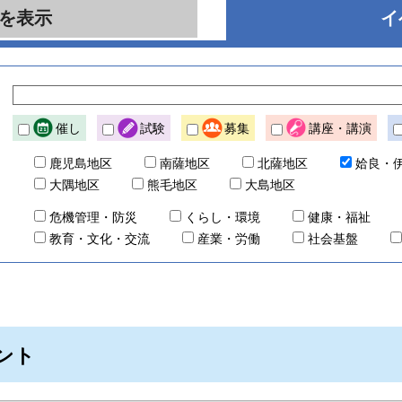
を表示
イ
催し
試験
募集
講座・講演
鹿児島地区
南薩地区
北薩地区
姶良・
大隅地区
熊毛地区
大島地区
危機管理・防災
くらし・環境
健康・福祉
教育・文化・交流
産業・労働
社会基盤
ベント