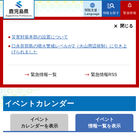
鹿児島県
閲覧支援・
情報を探す
緊急情報
Language
閉じる
災害対策本部の設置について
口永良部島の噴火警戒レベルが2（火山周辺規制）に引き上
げられました
緊急情報一覧
緊急情報RSS
イベントカレンダー
イベント
イベント
カレンダーを表示
情報一覧を表示