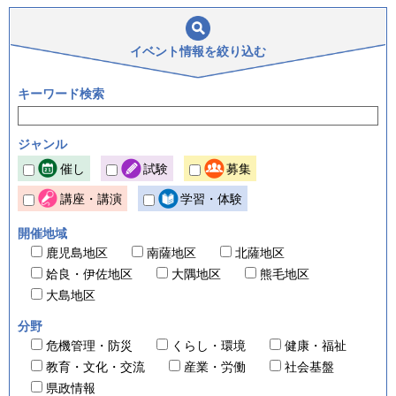
イベント情報を
絞り込む
キーワード検索
ジャンル
催し
試験
募集
講座・講演
学習・体験
開催地域
鹿児島地区
南薩地区
北薩地区
姶良・伊佐地区
大隅地区
熊毛地区
大島地区
分野
危機管理・防災
くらし・環境
健康・福祉
教育・文化・交流
産業・労働
社会基盤
県政情報