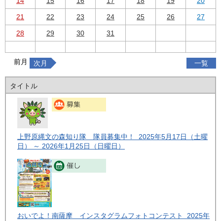
14
15
16
17
18
19
20
21
22
23
24
25
26
27
28
29
30
31
前月
次月
一覧
タイトル
上野原縄文の森知り隊 隊員募集中！ 2025年5月17日（土曜
日） ～ 2026年1月25日（日曜日）
おいでよ！南薩摩 インスタグラムフォトコンテスト 2025年