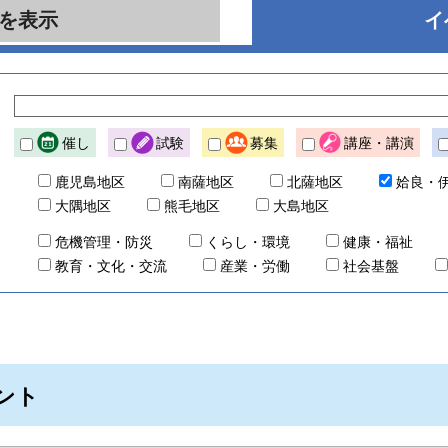
を表示
イ
催し
試験
募集
講座・講演
鹿児島地区
南薩地区
北薩地区
姶良・
大隅地区
熊毛地区
大島地区
危機管理・防災
くらし・環境
健康・福祉
教育・文化・交流
産業・労働
社会基盤
ベント