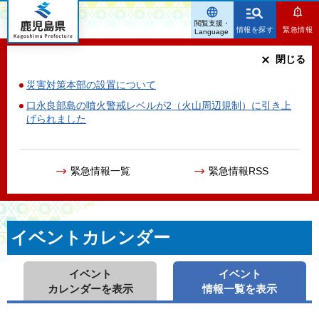
鹿児島県
閲覧支援・
情報を探す
緊急情報
Language
閉じる
災害対策本部の設置について
口永良部島の噴火警戒レベルが2（火山周辺規制）に引き上
げられました
緊急情報一覧
緊急情報RSS
イベントカレンダー
イベント
イベント
カレンダーを表示
情報一覧を表示