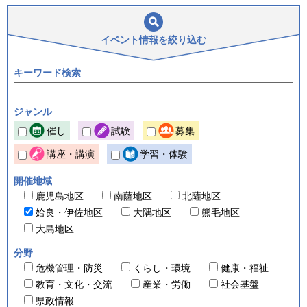
イベント情報を
絞り込む
キーワード検索
ジャンル
催し
試験
募集
講座・講演
学習・体験
開催地域
鹿児島地区
南薩地区
北薩地区
姶良・伊佐地区
大隅地区
熊毛地区
大島地区
分野
危機管理・防災
くらし・環境
健康・福祉
教育・文化・交流
産業・労働
社会基盤
県政情報