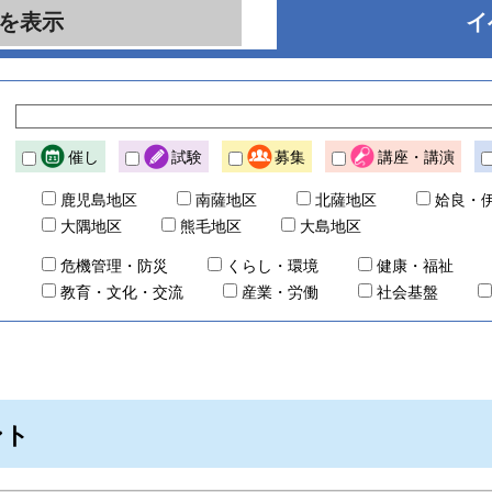
を表示
イ
催し
試験
募集
講座・講演
鹿児島地区
南薩地区
北薩地区
姶良・
大隅地区
熊毛地区
大島地区
危機管理・防災
くらし・環境
健康・福祉
教育・文化・交流
産業・労働
社会基盤
ント