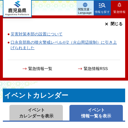
鹿児島県
閲覧支援・
情報を探す
緊急情報
Language
閉じる
災害対策本部の設置について
口永良部島の噴火警戒レベルが2（火山周辺規制）に引き上
げられました
緊急情報一覧
緊急情報RSS
イベントカレンダー
イベント
イベント
カレンダーを表示
情報一覧を表示