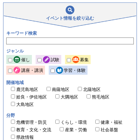
イベント情報を
絞り込む
キーワード検索
ジャンル
催し
試験
募集
講座・講演
学習・体験
開催地域
鹿児島地区
南薩地区
北薩地区
姶良・伊佐地区
大隅地区
熊毛地区
大島地区
分野
危機管理・防災
くらし・環境
健康・福祉
教育・文化・交流
産業・労働
社会基盤
県政情報