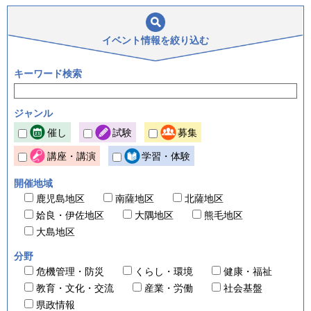
イベント情報を
絞り込む
キーワード検索
ジャンル
催し
試験
募集
講座・講演
学習・体験
開催地域
鹿児島地区
南薩地区
北薩地区
姶良・伊佐地区
大隅地区
熊毛地区
大島地区
分野
危機管理・防災
くらし・環境
健康・福祉
教育・文化・交流
産業・労働
社会基盤
県政情報