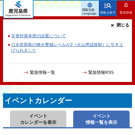
鹿児島県
閲覧支援・
情報を探す
緊急情報
Language
閉じる
災害対策本部の設置について
口永良部島の噴火警戒レベルが2（火山周辺規制）に引き上
げられました
緊急情報一覧
緊急情報RSS
イベントカレンダー
イベント
イベント
カレンダーを表示
情報一覧を表示