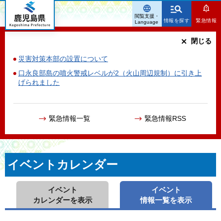
鹿児島県
閲覧支援・
情報を探す
緊急情報
Language
閉じる
災害対策本部の設置について
口永良部島の噴火警戒レベルが2（火山周辺規制）に引き上
げられました
緊急情報一覧
緊急情報RSS
イベントカレンダー
イベント
イベント
カレンダーを表示
情報一覧を表示