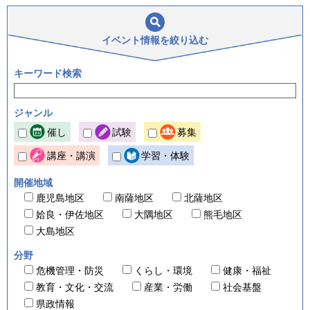
イベント情報を
絞り込む
キーワード検索
ジャンル
催し
試験
募集
講座・講演
学習・体験
開催地域
鹿児島地区
南薩地区
北薩地区
姶良・伊佐地区
大隅地区
熊毛地区
大島地区
分野
危機管理・防災
くらし・環境
健康・福祉
教育・文化・交流
産業・労働
社会基盤
県政情報