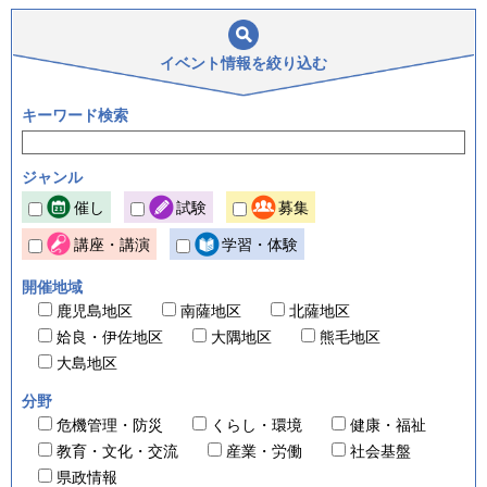
イベント情報を
絞り込む
キーワード検索
ジャンル
催し
試験
募集
講座・講演
学習・体験
開催地域
鹿児島地区
南薩地区
北薩地区
姶良・伊佐地区
大隅地区
熊毛地区
大島地区
分野
危機管理・防災
くらし・環境
健康・福祉
教育・文化・交流
産業・労働
社会基盤
県政情報