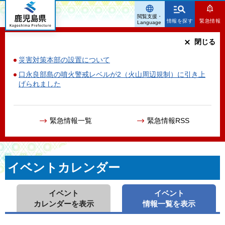
鹿児島県
閲覧支援・
情報を探す
緊急情報
Language
閉じる
災害対策本部の設置について
口永良部島の噴火警戒レベルが2（火山周辺規制）に引き上
げられました
緊急情報一覧
緊急情報RSS
イベントカレンダー
イベント
イベント
カレンダーを表示
情報一覧を表示