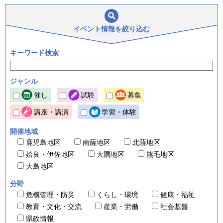
イベント情報を
絞り込む
キーワード検索
ジャンル
催し
試験
募集
講座・講演
学習・体験
開催地域
鹿児島地区
南薩地区
北薩地区
姶良・伊佐地区
大隅地区
熊毛地区
大島地区
分野
危機管理・防災
くらし・環境
健康・福祉
教育・文化・交流
産業・労働
社会基盤
県政情報