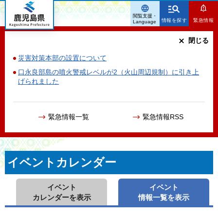
鹿児島県
閲覧支援・
情報を探す
緊急情報
Language
閉じる
災害対策本部の設置について
口永良部島の噴火警戒レベルが2（火山周辺規制）に引き上
げられました
緊急情報一覧
緊急情報RSS
イベントカレンダー
イベント
イベント
カレンダーを表示
情報一覧を表示