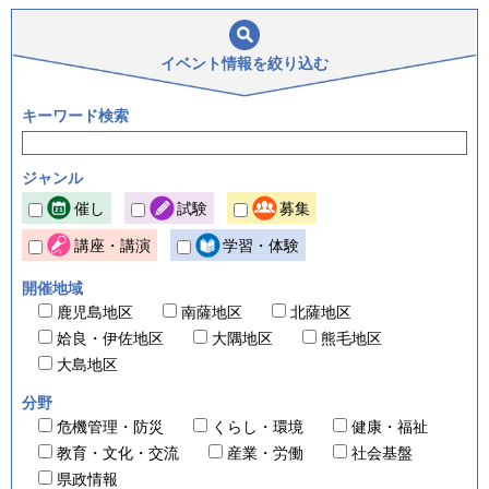
イベント情報を
絞り込む
キーワード検索
ジャンル
催し
試験
募集
講座・講演
学習・体験
開催地域
鹿児島地区
南薩地区
北薩地区
姶良・伊佐地区
大隅地区
熊毛地区
大島地区
分野
危機管理・防災
くらし・環境
健康・福祉
教育・文化・交流
産業・労働
社会基盤
県政情報