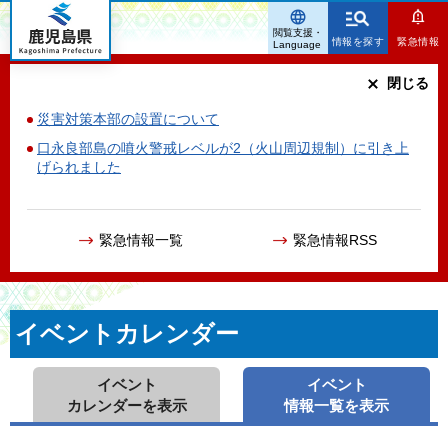
鹿児島県
閲覧支援・
情報を探す
緊急情報
Language
閉じる
災害対策本部の設置について
口永良部島の噴火警戒レベルが2（火山周辺規制）に引き上
げられました
緊急情報一覧
緊急情報RSS
イベントカレンダー
イベント
イベント
カレンダーを表示
情報一覧を表示