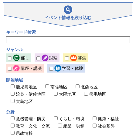
イベント情報を
絞り込む
キーワード検索
ジャンル
催し
試験
募集
講座・講演
学習・体験
開催地域
鹿児島地区
南薩地区
北薩地区
姶良・伊佐地区
大隅地区
熊毛地区
大島地区
分野
危機管理・防災
くらし・環境
健康・福祉
教育・文化・交流
産業・労働
社会基盤
県政情報