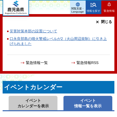
鹿児島県
閲覧支援・
情報を探す
緊急情報
Language
閉じる
災害対策本部の設置について
口永良部島の噴火警戒レベルが2（火山周辺規制）に引き上
げられました
緊急情報一覧
緊急情報RSS
イベントカレンダー
イベント
イベント
カレンダーを表示
情報一覧を表示