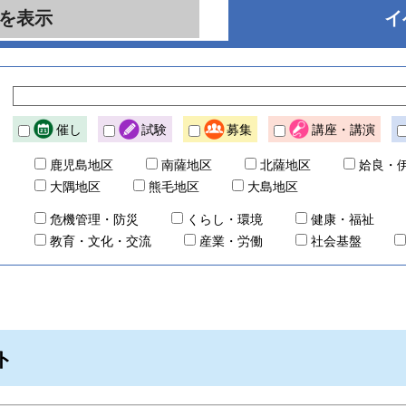
を表示
イ
催し
試験
募集
講座・講演
鹿児島地区
南薩地区
北薩地区
姶良・
大隅地区
熊毛地区
大島地区
危機管理・防災
くらし・環境
健康・福祉
教育・文化・交流
産業・労働
社会基盤
ト