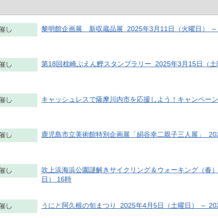
黎明館企画展 新収蔵品展 2025年3月11日（火曜日） ～ 
第18回枕崎ぶえん鰹スタンプラリー 2025年3月15日（土曜
キャッシュレスで薩摩川内市を応援しよう！キャンペーン 20
鹿児島市立美術館特別企画展「絹谷幸二親子三人展」 2025
吹上浜海浜公園謎解きサイクリング＆ウォーキング（春） 202
日） 16時
うにと阿久根の旬まつり 2025年4月5日（土曜日） ～ 20