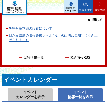
鹿児島県
閲覧支援・
情報を探す
緊急情報
Language
閉じる
災害対策本部の設置について
口永良部島の噴火警戒レベルが2（火山周辺規制）に引き上
げられました
緊急情報一覧
緊急情報RSS
イベントカレンダー
イベント
イベント
カレンダーを表示
情報一覧を表示