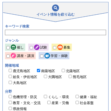
イベント情報を
絞り込む
キーワード検索
ジャンル
催し
試験
募集
講座・講演
学習・体験
開催地域
鹿児島地区
南薩地区
北薩地区
姶良・伊佐地区
大隅地区
熊毛地区
大島地区
分野
危機管理・防災
くらし・環境
健康・福祉
教育・文化・交流
産業・労働
社会基盤
県政情報