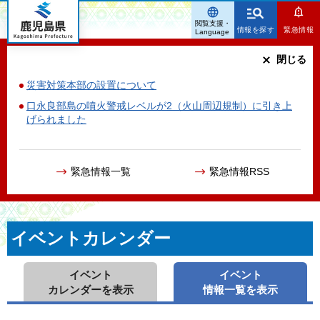
鹿児島県
閲覧支援・
情報を探す
緊急情報
Language
閉じる
災害対策本部の設置について
口永良部島の噴火警戒レベルが2（火山周辺規制）に引き上
げられました
緊急情報一覧
緊急情報RSS
イベントカレンダー
イベント
イベント
カレンダーを表示
情報一覧を表示