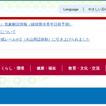
Language
やさしい日
県）気象解説情報（線状降水帯半日前予測）
置について
警戒レベルが2（火山周辺規制）に引き上げられました
くらし・環境
健康・福祉
教育・文化・交流