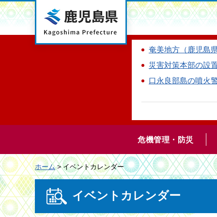
鹿児島県
奄美地方（鹿児島
災害対策本部の設
口永良部島の噴火
危機管理・防災
ホーム
> イベントカレンダー
イベントカレンダー