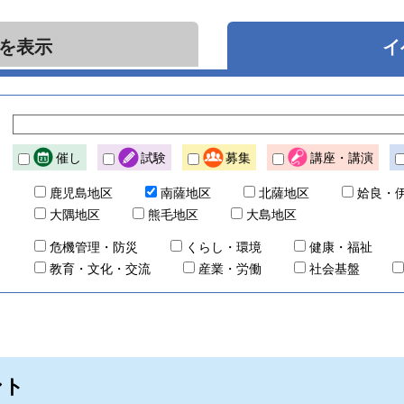
を表示
イ
催し
試験
募集
講座・講演
鹿児島地区
南薩地区
北薩地区
姶良・
大隅地区
熊毛地区
大島地区
危機管理・防災
くらし・環境
健康・福祉
教育・文化・交流
産業・労働
社会基盤
ント