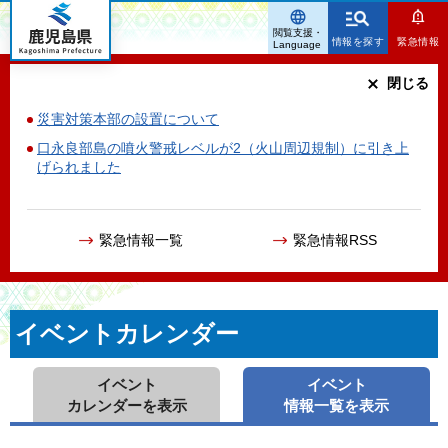
鹿児島県
閲覧支援・
情報を探す
緊急情報
Language
閉じる
災害対策本部の設置について
口永良部島の噴火警戒レベルが2（火山周辺規制）に引き上
げられました
緊急情報一覧
緊急情報RSS
イベントカレンダー
イベント
イベント
カレンダーを表示
情報一覧を表示