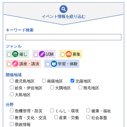
イベント情報を
絞り込む
キーワード検索
ジャンル
催し
試験
募集
講座・講演
学習・体験
開催地域
鹿児島地区
南薩地区
北薩地区
姶良・伊佐地区
大隅地区
熊毛地区
大島地区
分野
危機管理・防災
くらし・環境
健康・福祉
教育・文化・交流
産業・労働
社会基盤
県政情報