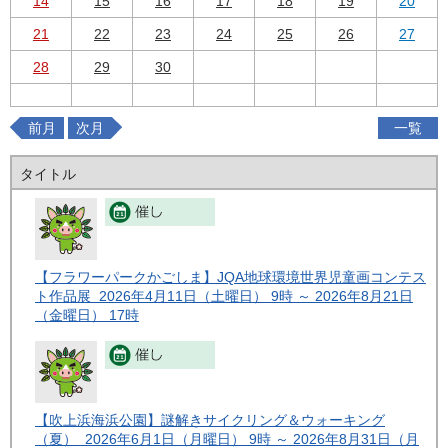
14
15
16
17
18
19
20
21
22
23
24
25
26
27
28
29
30
前月
次月
一覧
タイトル
【フラワーパークかごしま】JQA地球環境世界児童画コンテス
ト作品展 2026年4月11日（土曜日） 9時 ～ 2026年8月21日
（金曜日） 17時
【吹上浜海浜公園】謎解きサイクリング＆ウォーキング
（夏） 2026年6月1日（月曜日） 9時 ～ 2026年8月31日（月