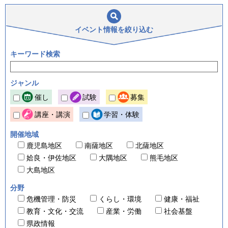
イベント情報を
絞り込む
キーワード検索
ジャンル
催し
試験
募集
講座・講演
学習・体験
開催地域
鹿児島地区
南薩地区
北薩地区
姶良・伊佐地区
大隅地区
熊毛地区
大島地区
分野
危機管理・防災
くらし・環境
健康・福祉
教育・文化・交流
産業・労働
社会基盤
県政情報