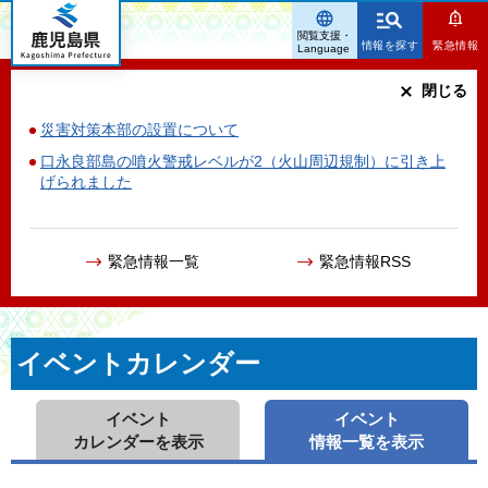
鹿児島県
閲覧支援・
情報を探す
緊急情報
Language
閉じる
災害対策本部の設置について
口永良部島の噴火警戒レベルが2（火山周辺規制）に引き上
げられました
緊急情報一覧
緊急情報RSS
イベントカレンダー
イベント
イベント
カレンダーを表示
情報一覧を表示