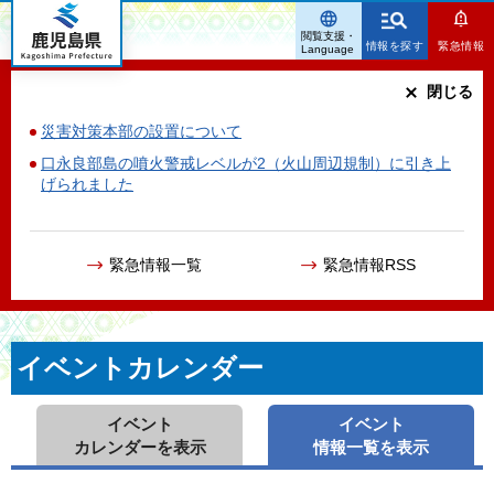
鹿児島県
閲覧支援・
情報を探す
緊急情報
Language
閉じる
災害対策本部の設置について
口永良部島の噴火警戒レベルが2（火山周辺規制）に引き上
げられました
緊急情報一覧
緊急情報RSS
イベントカレンダー
イベント
イベント
カレンダーを表示
情報一覧を表示