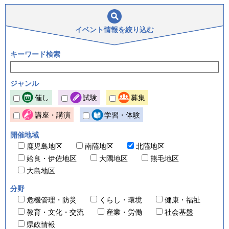
イベント情報を
絞り込む
キーワード検索
ジャンル
催し
試験
募集
講座・講演
学習・体験
開催地域
鹿児島地区
南薩地区
北薩地区
姶良・伊佐地区
大隅地区
熊毛地区
大島地区
分野
危機管理・防災
くらし・環境
健康・福祉
教育・文化・交流
産業・労働
社会基盤
県政情報