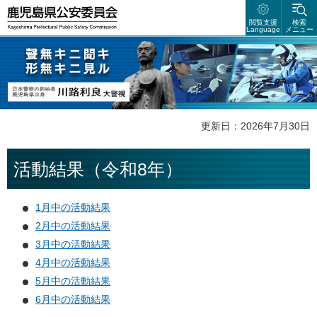
鹿児島県公安委員会
閲覧支援
検索
Language
メニュー
聲無キニ聴キ 形無キニ見ル 日本警察の創始者 鹿児島県出身 川路利良
大警視
更新日：2026年7月30日
活動結果（令和8年）
1月中の活動結果
2月中の活動結果
3月中の活動結果
4月中の活動結果
5月中の活動結果
6月中の活動結果