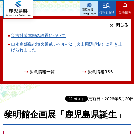
鹿児島県
閲覧支援・
情報を探す
緊急情報
Language
閉じる
災害対策本部の設置について
口永良部島の噴火警戒レベルが2（火山周辺規制）に引き上
げられました
緊急情報一覧
緊急情報RSS
更新日：2026年5月20日
黎明館企画展「鹿児島県誕生」