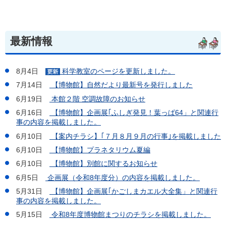
最新情報
8月4日
科学教室のページを更新しました。
7月14日
【博物館】自然だより最新号を発行しました
6月19日
本館２階 空調故障のお知らせ
6月16日
【博物館】企画展｢ふしぎ発見！葉っぱ64」と関連行
事の内容を掲載しました。
6月10日
【案内チラシ】｢７月８月９月の行事｣を掲載しました
6月10日
【博物館】プラネタリウム夏編
6月10日
【博物館】別館に関するお知らせ
6月5日
企画展（令和8年度分）の内容を掲載しました。
5月31日
【博物館】企画展｢かごしまカエル大全集」と関連行
事の内容を掲載しました。
5月15日
令和8年度博物館まつりのチラシを掲載しました。