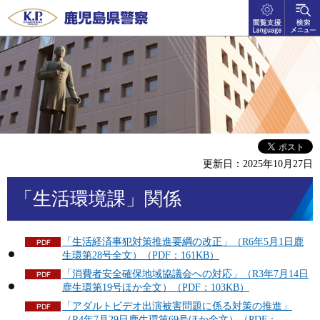
閲覧支
検索メ
鹿児島県警察
援
ニュー
language
更新日：2025年10月27日
「生活環境課」関係
「生活経済事犯対策推進要綱の改正」（R6年5月1日鹿
生環第28号全文）（PDF：161KB）
「消費者安全確保地域協議会への対応」（R3年7月14日
鹿生環第19号ほか全文）（PDF：103KB）
「アダルトビデオ出演被害問題に係る対策の推進」
（R4年7月29日鹿生環第69号ほか全文）（PDF：