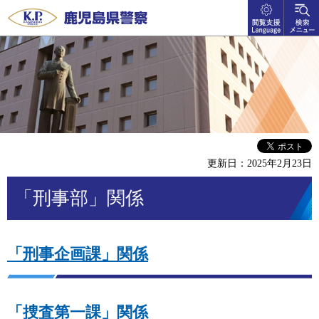
閲覧支
検索メ
鹿児島県警察
援
ニュー
language
更新日：2025年2月23日
「刑事部」関係
「刑事企画課」関係
「捜査第一課」関係