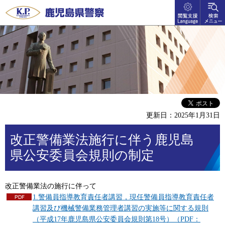
閲覧支
検索メ
鹿児島県警察
援
ニュー
language
更新日：2025年1月31日
改正警備業法施行に伴う鹿児島
県公安委員会規則の制定
改正警備業法の施行に伴って
1.警備員指導教育責任者講習，現任警備員指導教育責任者
講習及び機械警備業務管理者講習の実施等に関する規則
（平成17年鹿児島県公安委員会規則第18号）（PDF：