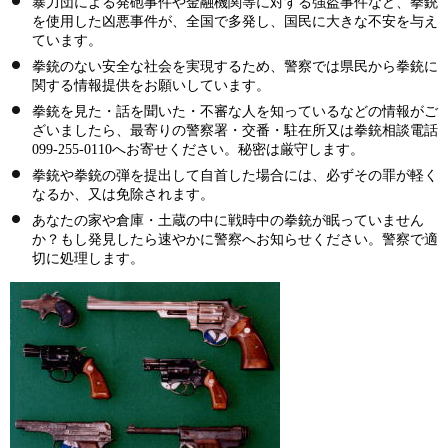
暴力団による発砲事件や金融機関等に対する強盗事件など、拳銃
を使用した凶悪事件が、全国で多発し、国民に大きな不安を与え
ています。
拳銃のない安全な社会を実現するため、警察では県民から拳銃に
関する情報提供をお願いしています。
拳銃を見た・話を聞いた・不審な人を知っているなどの情報がご
ざいましたら、最寄りの警察署・交番・駐在所又は拳銃相談電話
099-255-0110へお寄せください。秘密は厳守します。
拳銃や拳銃の弾を提出して自首した場合には、必ずその罪が軽く
なるか、又は免除されます。
あなたの家や倉庫・土蔵の中に戦時中の拳銃が眠っていません
か？もし発見したら速やかに警察へお知らせください。警察で適
切に処理します。