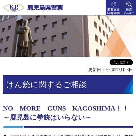
閲覧支
検索メ
鹿児島県警察
援
ニュー
language
更新日：2026年7月28日
けん銃に関するご相談
NO
MO
RE
GU
NS
KA
GOSHIMA！！
～鹿児島に拳銃はいらない～