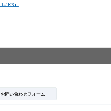
41KB）