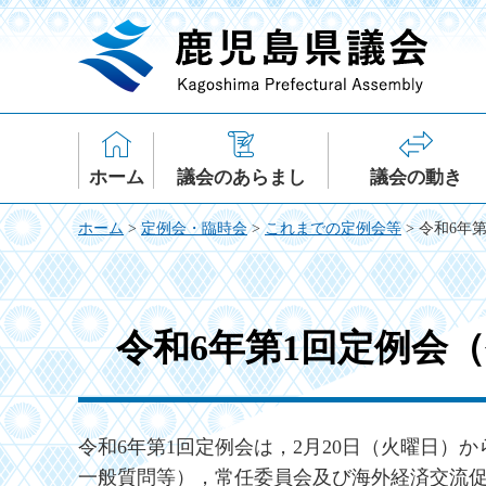
鹿児島県議会
ホーム
議会のあらまし
議会の動き
ホーム
>
定例会・臨時会
>
これまでの定例会等
> 令和6年
令和6年第1回定例会（令
令和6年第1回定例会は，2月20日（火曜日）
一般質問等），常任委員会及び海外経済交流