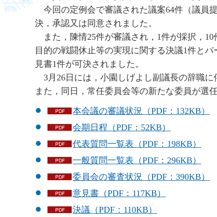
今
回の定例会で審議された議案64件（議員
決，承認又は同意されました。
ま
た，陳情25件が審議され，1件が採択，
目的の戦闘休止等の実現に関する決議1件とパ
見書1件が可決されました。
3
月26日には，小園しげよし副議長の辞職
また，同日，常任委員会等の新たな委員が選
本会議の審議状況（PDF：132KB）
会期日程（PDF：52KB）
代表質問一覧表（PDF：198KB）
一般質問一覧表（PDF：296KB）
委員会の審査状況（PDF：390KB）
意見書（PDF：117KB）
決議（PDF：110KB）