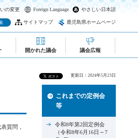
いの変更
Foreign Language
やさしい日本語
サイトマップ
鹿児島県ホームページ
介
開かれた議会
議会広報
更新日：2024年5月23日
これまでの定例会
等
令和8年第2回定例会
代表質問，
（令和8年6月16日～7