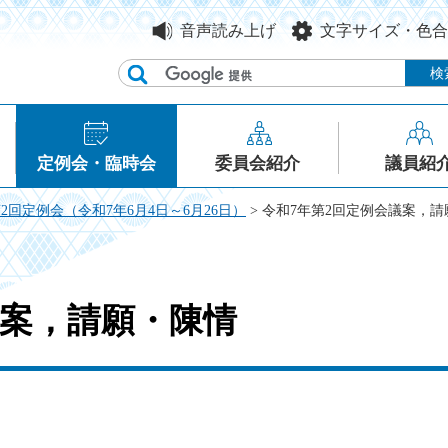
音声読み上げ
文字サイズ・色合
定例会・臨時会
委員会紹介
議員紹
2回定例会（令和7年6月4日～6月26日）
> 令和7年第2回定例会議案，
議案，請願・陳情