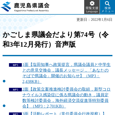
閲覧支
検索メ
鹿児島県議会
援
ニュー
Language
更新日：2022年1月6日
かごしま県議会だより第74号（令
和3年12月発行）音声版
1面【塩田知事へ政策提言，県議会議員と中学生
との意見交換会，議長メッセージ，「あなたの
そばで県議会」開催のお知らせ】（MP3：
2,438KB）
2面【政策立案推進検討委員会の取組，新型コロ
ナウイルス感染症に係る県議会の動き，議員定
数等検討委員会，海外経済交流促進等特別委員
会】（MP3：2,701KB）
3面【活動レポート（常任委員会行政視察）】