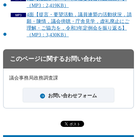
（MP3：2,419KB）
4面【提言・要望活動，議員連盟の活動状況，請
願・陳情，議会傍聴・庁舎見学，虚礼廃止にご
理解・ご協力を，令和3年定例会を振り返る】
（MP3：3,430KB）
このページに関するお問い合わせ
議会事務局政務調査課