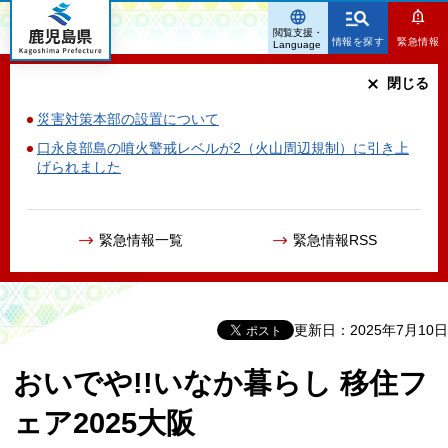
鹿児島県
閲覧支援・
情報を探す
緊急情報
Language
閉じる
災害対策本部の設置について
口永良部島の噴火警戒レベルが2（火山周辺規制）に引き上
げられました
緊急情報一覧
緊急情報RSS
更新日：2025年7月10日
おいでや!!いなか暮らし 移住フ
ェア2025大阪