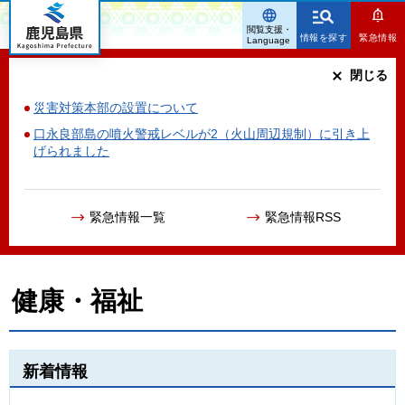
鹿児島県
閲覧支援・
情報を探す
緊急情報
Language
閉じる
災害対策本部の設置について
口永良部島の噴火警戒レベルが2（火山周辺規制）に引き上
げられました
緊急情報一覧
緊急情報RSS
健康・福祉
新着情報